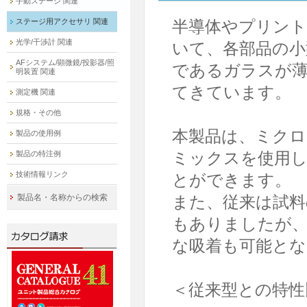
手動ステージ 関連
ステージ用アクセサリ 関連
半導体やプリント
光学/干渉計 関連
いて、各部品の小
AFシステム/顕微鏡/投影器/照
であるガラスが
明装置 関連
てきています。
測定機 関連
規格・その他
本製品は、ミクロ
製品の使用例
ミックスを使用
製品の特注例
技術情報リンク
とができます。
製品名・名称からの検索
また、従来は試料
もありましたが
な吸着も可能とな
＜従来型との特性