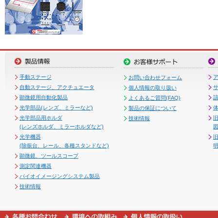
手動ステージ
お問い合わせフォーム
自動ステージ、アクチュエータ
個人情報の取り扱い
顕微鏡用自動化製品
よくあるご質問(FAQ)
光学部品(レンズ、ミラーなど)
製品の保証について
光学部品用ホルダ
技術情報
(レンズホルダ、ミラーホルダなど)
図
光学機器
(除振台、レール、各種スタンドなど)
顕微鏡、ツールスコープ
測定関連機器
バイオイメージングシステム製品
技術情報