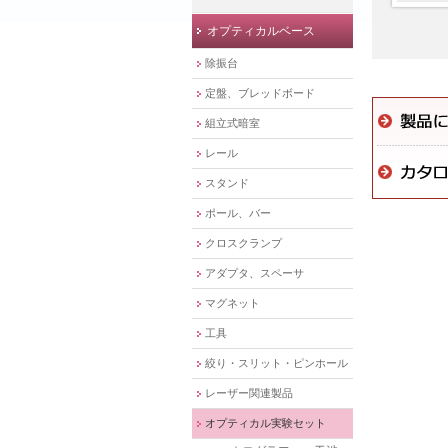
オプティカルベース
除振台
定盤、ブレッドボード
組立式暗室
レール
スタンド
ポール、バー
クロスクランプ
アダプタ、スペーサ
マグネット
工具
絞り・スリット・ピンホール
レーザー関連製品
オプティカル実験セット