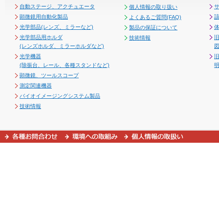
自動ステージ、アクチュエータ
個人情報の取り扱い
顕微鏡用自動化製品
よくあるご質問(FAQ)
光学部品(レンズ、ミラーなど)
製品の保証について
光学部品用ホルダ
技術情報
(レンズホルダ、ミラーホルダなど)
図
光学機器
(除振台、レール、各種スタンドなど)
顕微鏡、ツールスコープ
測定関連機器
バイオイメージングシステム製品
技術情報