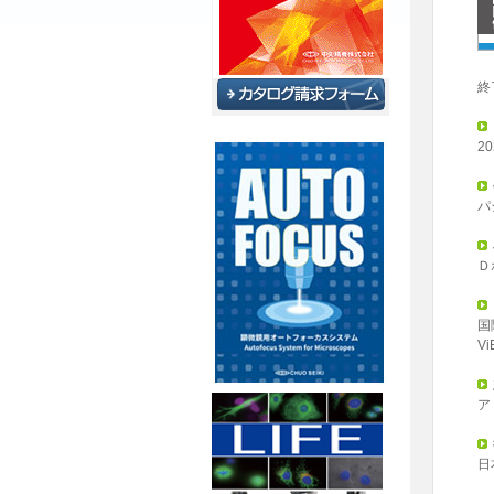
終
2
パ
Ｄ
国
V
ア
日