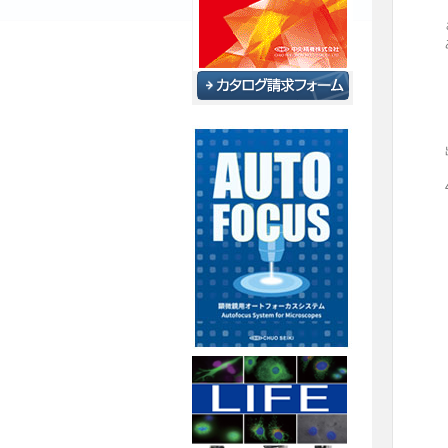
さ
あ
出
4