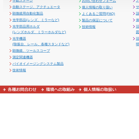
手動ステージ
お問い合わせフォーム
自動ステージ、アクチュエータ
個人情報の取り扱い
顕微鏡用自動化製品
よくあるご質問(FAQ)
光学部品(レンズ、ミラーなど)
製品の保証について
光学部品用ホルダ
技術情報
(レンズホルダ、ミラーホルダなど)
図
光学機器
(除振台、レール、各種スタンドなど)
顕微鏡、ツールスコープ
測定関連機器
バイオイメージングシステム製品
技術情報