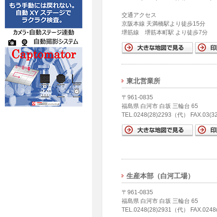
交通アクセス
京阪本線 天満橋駅より徒歩15分
堺筋線 堺筋本町駅 より徒歩7分
東北営業所
〒961-0835
福島県 白河市 白坂 三輪台 65
TEL.0248(28)2293（代） FAX.03(3
生産本部（白河工場）
〒961-0835
福島県 白河市 白坂 三輪台 65
TEL.0248(28)2931（代） FAX.0248