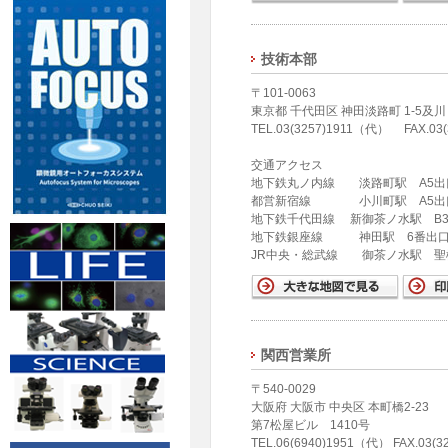
技術本部
〒101-0063
東京都 千代田区 神田淡路町 1-5及川
TEL.03(3257)1911（代） FAX.03(
交通アクセス
地下鉄丸ノ内線 淡路町駅 A5出
都営新宿線 小川町駅 A5出口
地下鉄千代田線 新御茶ノ水駅 B3
地下鉄銀座線 神田駅 6番出口
JR中央・総武線 御茶ノ水駅 聖
関西営業所
〒540-0029
大阪府 大阪市 中央区 本町橋2-23
第7松屋ビル 1410号
TEL.06(6940)1951（代） FAX.03(3