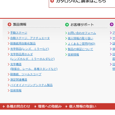
手動ステージ
お問い合わせフォーム
自動ステージ、アクチュエータ
個人情報の取り扱い
顕微鏡用自動化製品
よくあるご質問(FAQ)
光学部品(レンズ、ミラーなど)
製品の保証について
光学部品用ホルダ
技術情報
(レンズホルダ、ミラーホルダなど)
図
光学機器
(除振台、レール、各種スタンドなど)
顕微鏡、ツールスコープ
測定関連機器
バイオイメージングシステム製品
技術情報