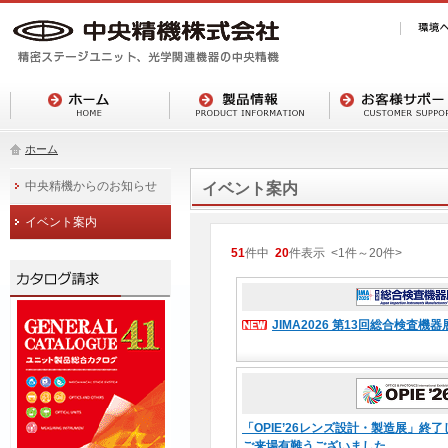
ホーム
中央精機からのお知らせ
イベント案内
イベント案内
51
件中
20
件表示
<1
件
～
20
件
>
JIMA2026 第13回総合検査
「OPIE’26レンズ設計・製造展」終
ご来場有難うございました。