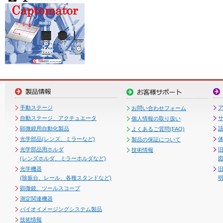
手動ステージ
お問い合わせフォーム
自動ステージ、アクチュエータ
個人情報の取り扱い
顕微鏡用自動化製品
よくあるご質問(FAQ)
光学部品(レンズ、ミラーなど)
製品の保証について
光学部品用ホルダ
技術情報
(レンズホルダ、ミラーホルダなど)
図
光学機器
(除振台、レール、各種スタンドなど)
顕微鏡、ツールスコープ
測定関連機器
バイオイメージングシステム製品
技術情報