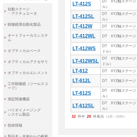
DT XYZ軸ステージ
LT-412S
ル）
自動ステージ
・アクチュエータ
DT XYZ軸ステージ
LT-412SL
ル）
顕微鏡用自動化製品
LT-412W
DT XYZ軸ステージ
オートフォーカスシステ
LT-412WL
DT XYZ軸ステージ
ム
DT XYZ軸ステージ
LT-412WS
オプティカルベース
ドル）
DT XYZ軸ステージ
LT-412WSL
オプティカルアクセサリ
ドル）
LT-612
DT XYZ軸ステージ 
オプティカルエレメント
LT-612L
DT XYZ軸ステージ 
工作顕微鏡（ツールスコ
ープ）
DT XYZ軸ステージ
LT-612S
ル）
測定関連機器
DT XYZ軸ステージ
LT-612SL
ル）
バイオイメージング
システム製品
32
件中
20
件表示
<1
件
～
20
件
>
技術情報
製品名・名称からの検索