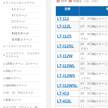
32
件中
20
件表示
<1
件
～
20
件
>
ラックピニオンステージ
型番
Xステージ
XYステージ
LT-112
DT XYZ軸ステージ 
Zステージ
LT-112L
DT XYZ軸ステージ 
ＸZステージ
XYZステージ
DT XYZ軸ステージ
LT-112S
ドル）
長作動ステージ
DT XYZ軸ステージ
LT-112SL
ハイグレードステージ
ドル）
スリムステージ、クロスロー
DT XYZ軸ステージ
LT-112W
ラステージ
ル）
Z昇降ステージ、Zステージ
DT XYZ軸ステージ
LT-112WL
ル）
回転ステージ
DT XYZ軸ステージ
LT-112WS
ンドル）
傾斜ステージ
DT XYZ軸ステージ
LT-112WSL
傾斜回転ステージ
ンドル）
XZ、YZ、XYZステージ
LT-412
DT XYZ軸ステージ 
吸着プレート
LT-412L
DT XYZ軸ステージ 
スペーサ・ブラケット・他