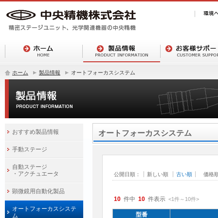
ホーム
製品情報
オートフォーカスシステム
おすすめ製品情報
オートフォーカスシステム
手動ステージ
自動ステージ
・アクチュエータ
公開日順：
新しい順
古い順
価格
顕微鏡用自動化製品
10
件中
10
件表示
<1
件
～
10
件
>
オートフォーカスシステ
型番
ム