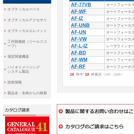
AF-77VB
オートフォーカ
オプティカルベース
AF-WF
オートフォーカ
AF-IZ
オートフォーカス
オプティカルアクセサリ
AF-UNB
オートフォーカ
オプティカルエレメント
AF-UN
オートフォーカス
AF-VW
オートフォーカ
工作顕微鏡（ツールスコ
AF-L-IZ
ープ）
レーザラインオー
AF-BD
オートフォーカ
測定関連機器
AF-WM
オートフォーカ
AF-RF
オートフォーカ
バイオイメージング
システム製品
10
件中
10
件表示
<1
件
～
10
件
>
技術情報
製品名・名称からの検索