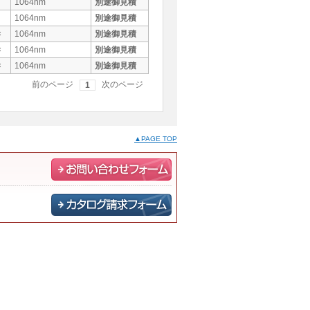
1064nm
別途御見積
1064nm
別途御見積
×
1064nm
別途御見積
×
1064nm
別途御見積
×
1064nm
別途御見積
前のページ
次のページ
1
▲PAGE TOP