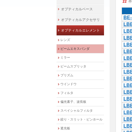
22
件
オプティカルベース
BE-
オプティカルアクセサリ
LBE
オプティカルエレメント
LBE
LBE
レンズ
LBE
ビームエキスパンダ
LBE
ミラー
LBE
LBE
ビームスプリッタ
LBE
プリズム
LBE
ウインドウ
LBE
LBE
フィルタ
LBE
偏光素子、波長板
LBE
スペイシャルフィルタ
LBE
LBE
絞り・スリット・ピンホール
LBE
遮光板