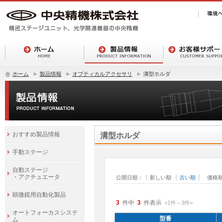
ホーム
製品情報
オプティカルアクセサリ
溝型ホルダ
おすすめ製品情報
溝型ホルダ
手動ステージ
自動ステージ
・アクチュエータ
公開日順：
新しい順
古い順
価格
顕微鏡用自動化製品
3
件中
3
件表示
<1
件
～
3
件
>
オートフォーカスシステ
型番
ム