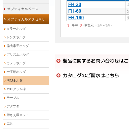
FH-30
オプティカルベース
FH-60
FH-160
オプティカルアクセサリ
3
件中
3
件表示
<1
件
～
3
件
>
ミラーホルダ
レンズホルダ
偏光素子ホルダ
プリズムホルダ
カメラホルダ
十字動ホルダ
溝型ホルダ
ホログラム枠
テーブル
アダプタ
押さえ環セット
工具