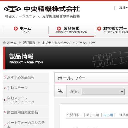
ホーム
製品情報
オプティカルベース
ポール、バー
おすすめ製品情報
ポール、バー
手動ステージ
直径：
自動ステージ
・アクチュエータ
顕微鏡用自動化製品
公開日順：
新しい順
古い順
価格
オートフォーカスシステ
ム