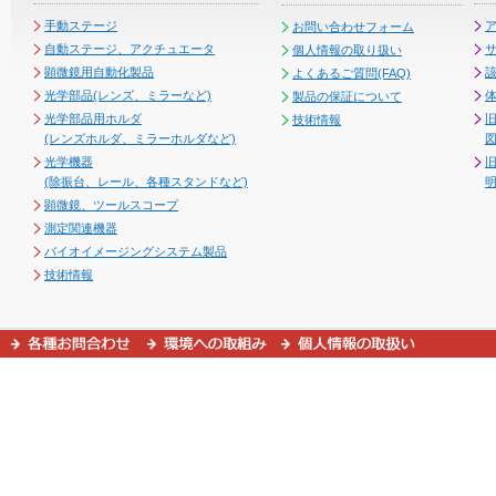
手動ステージ
お問い合わせフォーム
自動ステージ、アクチュエータ
個人情報の取り扱い
顕微鏡用自動化製品
よくあるご質問(FAQ)
光学部品(レンズ、ミラーなど)
製品の保証について
光学部品用ホルダ
技術情報
(レンズホルダ、ミラーホルダなど)
図
光学機器
(除振台、レール、各種スタンドなど)
顕微鏡、ツールスコープ
測定関連機器
バイオイメージングシステム製品
技術情報