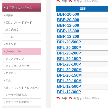
25
件中
15
件表示
<1
件
～
15
件
>
オプティカルベース
型番
BBR-20-500
除振台
BBR-20-300
定盤、ブレッドボード
BBR-12-500
組立式暗室
BBR-12-300
BBR-12-200
レール
BPL-20-500P
スタンド
BPL-20-300P
ポール、バー
BPL-20-200P
BPL-20-150P
クロスクランプ
BPL-20-100P
アダプタ、スペーサ
BPL-20-200M
マグネット
BPL-20-150M
工具
BPL-20-100M
BPL-12-500P
絞り・スリット・ピンホール
BPL-12-300P
レーザー関連製品
25
件中
15
件表示
<1
件
～
15
件
>
オプティカル実験セット