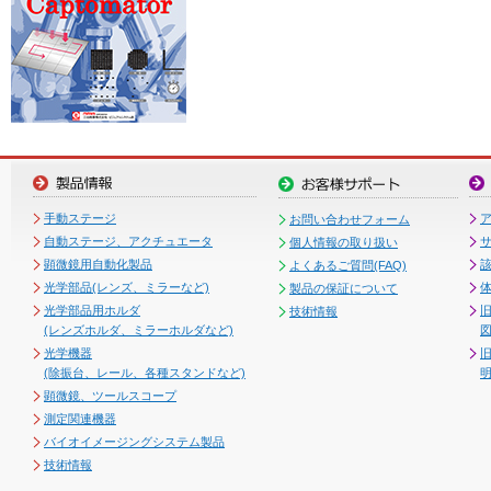
手動ステージ
お問い合わせフォーム
自動ステージ、アクチュエータ
個人情報の取り扱い
顕微鏡用自動化製品
よくあるご質問(FAQ)
光学部品(レンズ、ミラーなど)
製品の保証について
光学部品用ホルダ
技術情報
(レンズホルダ、ミラーホルダなど)
図
光学機器
(除振台、レール、各種スタンドなど)
顕微鏡、ツールスコープ
測定関連機器
バイオイメージングシステム製品
技術情報