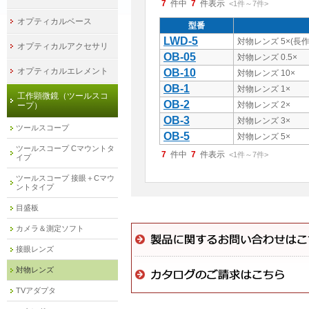
7
件中
7
件表示
<1
件
～
7
件
>
オプティカルベース
型番
LWD-5
対物レンズ 5×(長
オプティカルアクセサリ
OB-05
対物レンズ 0.5×
オプティカルエレメント
OB-10
対物レンズ 10×
OB-1
対物レンズ 1×
工作顕微鏡（ツールスコ
OB-2
対物レンズ 2×
ープ）
OB-3
対物レンズ 3×
ツールスコープ
OB-5
対物レンズ 5×
ツールスコープ Cマウントタ
7
件中
7
件表示
<1
件
～
7
件
>
イプ
ツールスコープ 接眼＋Cマウ
ントタイプ
目盛板
カメラ＆測定ソフト
接眼レンズ
対物レンズ
TVアダプタ