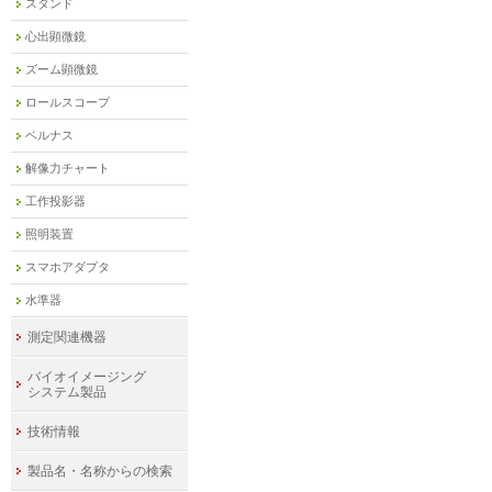
スタンド
心出顕微鏡
ズーム顕微鏡
ロールスコープ
ベルナス
解像力チャート
工作投影器
照明装置
スマホアダプタ
水準器
測定関連機器
バイオイメージング
システム製品
技術情報
製品名・名称からの検索