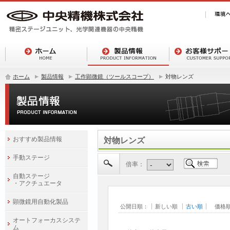
ホーム
製品情報
工作顕微鏡（ツールスコープ）
対物レンズ
おすすめ製品情報
対物レンズ
手動ステージ
倍率：
自動ステージ
・アクチュエータ
顕微鏡用自動化製品
公開日順：
新しい順
古い順
価格
オートフォーカスシステ
ム