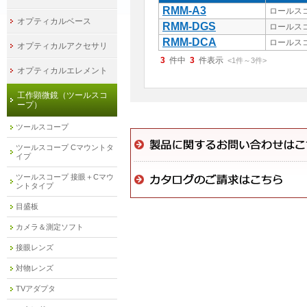
RMM-A3
ロールス
オプティカルベース
RMM-DGS
ロールス
RMM-DCA
ロールス
オプティカルアクセサリ
3
件中
3
件表示
<1
件
～
3
件
>
オプティカルエレメント
工作顕微鏡（ツールスコ
ープ）
ツールスコープ
ツールスコープ Cマウントタ
イプ
ツールスコープ 接眼＋Cマウ
ントタイプ
目盛板
カメラ＆測定ソフト
接眼レンズ
対物レンズ
TVアダプタ