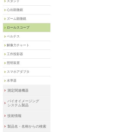
スタンド
心出顕微鏡
ズーム顕微鏡
ロールスコープ
ベルナス
解像力チャート
工作投影器
照明装置
スマホアダプタ
水準器
測定関連機器
バイオイメージング
システム製品
技術情報
製品名・名称からの検索