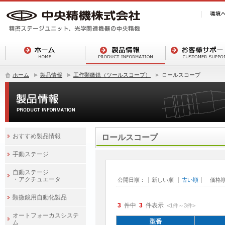
ホーム
製品情報
工作顕微鏡（ツールスコープ）
ロールスコープ
おすすめ製品情報
ロールスコープ
手動ステージ
自動ステージ
・アクチュエータ
公開日順：
新しい順
古い順
価格
顕微鏡用自動化製品
3
件中
3
件表示
<1
件
～
3
件
>
オートフォーカスシステ
型番
ム