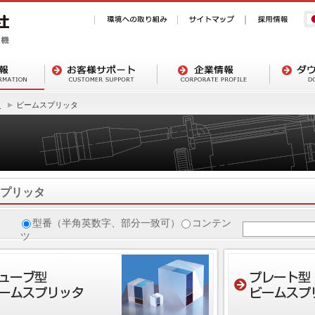
ト
ビームスプリッタ
プリッタ
型番（半角英数字、部分一致可）
コンテン
ツ