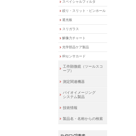
スペイシャルフィルタ
絞り・スリット・ピンホール
遮光板
スリガラス
解像力チャート
光学部品ケア製品
IRセンサカード
工作顕微鏡（ツールスコ
ープ）
測定関連機器
バイオイメージング
システム製品
技術情報
製品名・名称からの検索