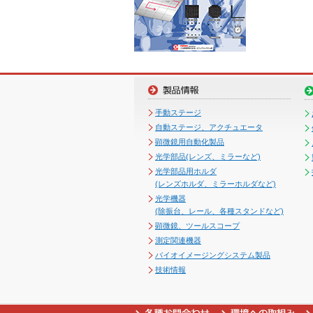
手動ステージ
自動ステージ、アクチュエータ
顕微鏡用自動化製品
光学部品(レンズ、ミラーなど)
光学部品用ホルダ
(レンズホルダ、ミラーホルダなど)
光学機器
(除振台、レール、各種スタンドなど)
顕微鏡、ツールスコープ
測定関連機器
バイオイメージングシステム製品
技術情報