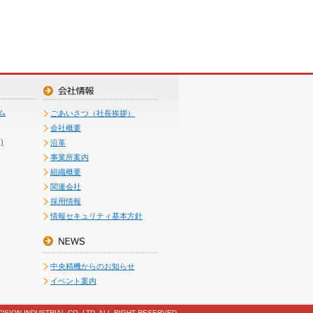
ム
ごあいさつ（社長挨拶）
会社概要
)
沿革
事業所案内
組織概要
関連会社
採用情報
情報セキュリティ基本方針
中央精機からのお知らせ
イベント案内
ISION INDUSTRIAL CO.,LTD. ALL RIGHT RESERVED.