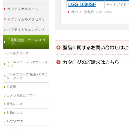
LGG-1000SF
ライトガイド 
オプティカルベース
1
件中
1
件表示
<1
件
～
1
件
>
オプティカルアクセサリ
オプティカルエレメント
工作顕微鏡（ツールスコ
ープ）
ツールスコープ
ツールスコープ Cマウントタ
イプ
ツールスコープ 接眼＋Cマウ
ントタイプ
目盛板
カメラ＆測定ソフト
接眼レンズ
対物レンズ
TVアダプタ