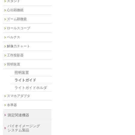
スタンド
心出顕微鏡
ズーム顕微鏡
ロールスコープ
ベルナス
解像力チャート
工作投影器
照明装置
照明装置
ライトガイド
ライトガイドホルダ
スマホアダプタ
水準器
測定関連機器
バイオイメージング
システム製品