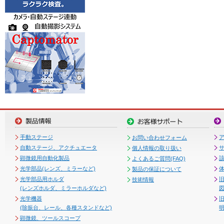
手動ステージ
お問い合わせフォーム
自動ステージ、アクチュエータ
個人情報の取り扱い
顕微鏡用自動化製品
よくあるご質問(FAQ)
光学部品(レンズ、ミラーなど)
製品の保証について
光学部品用ホルダ
技術情報
(レンズホルダ、ミラーホルダなど)
図
光学機器
(除振台、レール、各種スタンドなど)
顕微鏡、ツールスコープ