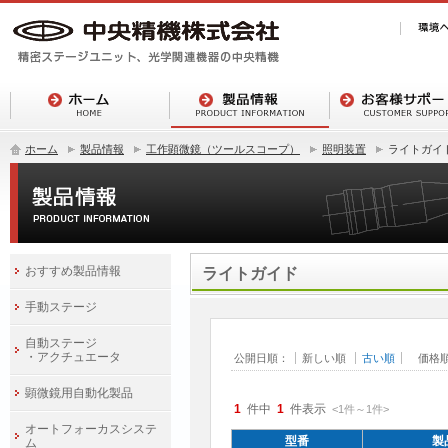
ホーム
製品情報
工作顕微鏡（ツールスコープ）
照明装置
ライトガイ
おすすめ製品情報
ライトガイド
手動ステージ
自動ステージ
・アクチュエータ
公開日順：
新しい順
古い順
価格
顕微鏡用自動化製品
1
件中
1
件表示
<1
件
～
1
件
>
オートフォーカスシステ
型番
製
ム