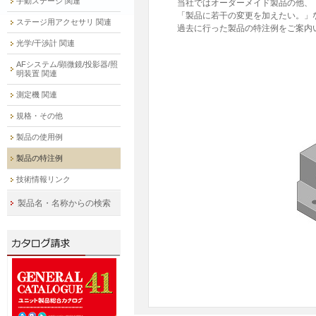
手動ステージ 関連
当社ではオーダーメイド製品の他、
「製品に若干の変更を加えたい。」
ステージ用アクセサリ 関連
過去に行った製品の特注例をご案内
光学/干渉計 関連
AFシステム/顕微鏡/投影器/照
明装置 関連
測定機 関連
規格・その他
製品の使用例
製品の特注例
技術情報リンク
製品名・名称からの検索