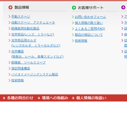
手動ステージ
お問い合わせフォーム
自動ステージ、アクチュエータ
個人情報の取り扱い
顕微鏡用自動化製品
よくあるご質問(FAQ)
光学部品(レンズ、ミラーなど)
製品の保証について
光学部品用ホルダ
技術情報
(レンズホルダ、ミラーホルダなど)
図
光学機器
(除振台、レール、各種スタンドなど)
顕微鏡、ツールスコープ
測定関連機器
バイオイメージングシステム製品
技術情報