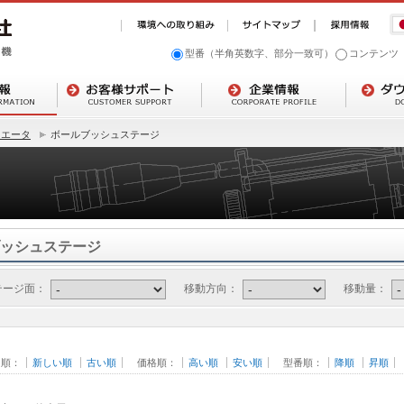
型番（半角英数字、部分一致可）
コンテンツ
ュエータ
ボールブッシュステージ
ッシュステージ
テージ面：
移動方向：
移動量：
日順：
新しい順
古い順
価格順：
高い順
安い順
型番順：
降順
昇順