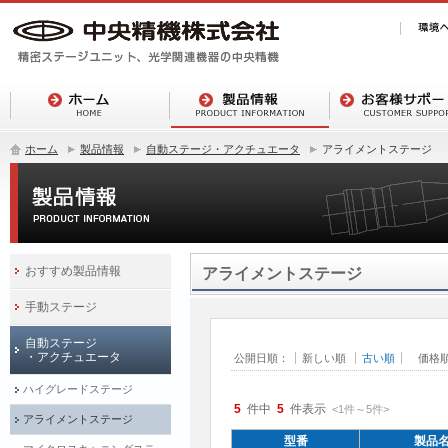
ホーム
製品情報
自動ステージ・アクチュエータ
アライメントステージ
おすすめ製品情報
アライメントステージ
手動ステージ
自動ステージ
・アクチュエータ
公開日順：
新しい順
古い順
価格
ハイグレードステージ
5
件中
5
件表示
<1
件
～
5
件
>
アライメントステージ
型番
製品