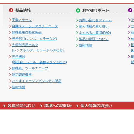
手動ステージ
お問い合わせフォーム
自動ステージ、アクチュエータ
個人情報の取り扱い
顕微鏡用自動化製品
よくあるご質問(FAQ)
光学部品(レンズ、ミラーなど)
製品の保証について
光学部品用ホルダ
技術情報
(レンズホルダ、ミラーホルダなど)
図
光学機器
(除振台、レール、各種スタンドなど)
顕微鏡、ツールスコープ
測定関連機器
バイオイメージングシステム製品
技術情報