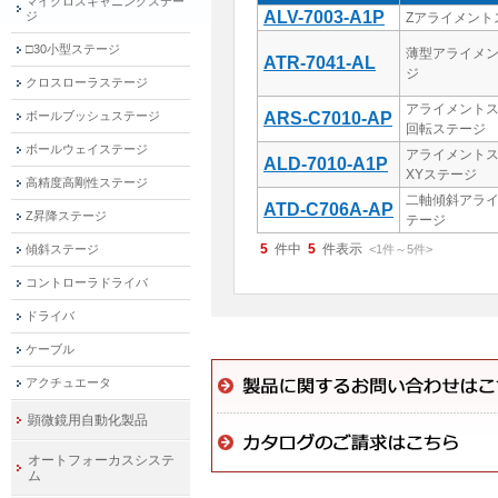
マイクロスキャニングステー
ALV-7003-A1P
ジ
Zアライメント
□30小型ステージ
薄型アライメ
ATR-7041-AL
ジ
クロスローラステージ
アライメント
ボールブッシュステージ
ARS-C7010-AP
回転ステージ
ボールウェイステージ
アライメント
ALD-7010-A1P
XYステージ
高精度高剛性ステージ
二軸傾斜アラ
ATD-C706A-AP
Z昇降ステージ
テージ
5
件中
5
件表示
傾斜ステージ
<1
件
～
5
件
>
コントローラドライバ
ドライバ
ケーブル
アクチュエータ
顕微鏡用自動化製品
オートフォーカスシステ
ム