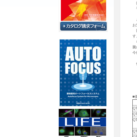
拝
平
さ
お
部
す
な
騰
今
何
■
Q
QT
QT
Q