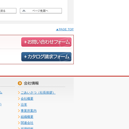
▲PAGE TOP
ム
ごあいさつ（社長挨拶）
会社概要
)
沿革
事業所案内
組織概要
関連会社
採用情報