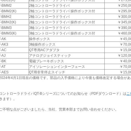
-BDL2(K)
2軸コントローラドライバ 操作ボックス付
￥275,0
T-BMM2
2軸コントローラドライバ
￥250,0
-BMM2(K)
2軸コントローラドライバ 操作ボックス付
￥295,0
T-BMH2
2軸コントローラドライバ
￥300,0
-BMH2(K)
2軸コントローラドライバ 操作ボックス付
￥345,0
T-BMM3
3軸コントローラドライバ
￥390,0
-BMM3(K)
3軸コントローラドライバ 操作ボックス付
￥460,0
-AK
操作ボックス
￥45,0
-AK3
3軸操作ボックス
￥70,0
T-AC
QT専用ACアダプタ
￥15,0
-AJ
アナログジョイスティック
￥120,0
-BK
電磁ブレーキボックス
￥40,0
-AT
アイソレーションインターフェース
￥70,0
T-AES
QT用非常停止スイッチ
￥15,0
2024年4月1日現在の価格です。部品の入手価格により今後も価格改定する場合が
ントローラドライバQT-Bシリーズについてのお知らせ（PDFダウンロード）は
こ
きます）。
不明な点がございましたら、当社、営業本部までお問い合わせください。