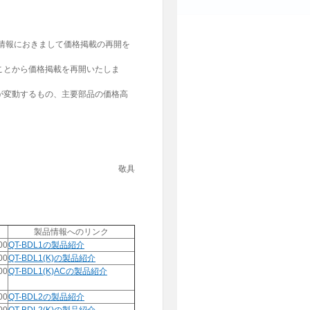
情報におきまして価格掲載の再開を
ことから価格掲載を再開いたしま
が変動するもの、主要部品の価格高
。
敬具
製品情報へのリンク
00
QT-BDL1の製品紹介
00
QT-BDL1(K)の製品紹介
00
QT-BDL1(K)ACの製品紹介
00
QT-BDL2の製品紹介