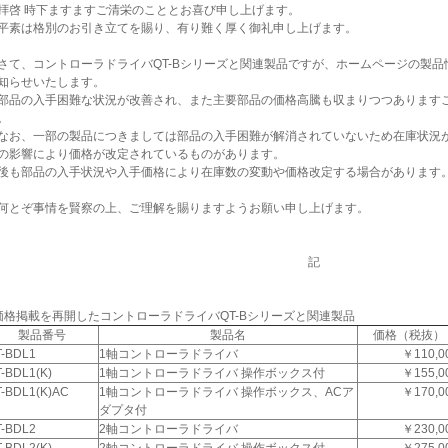
啓 時下ますますご清栄のこととお喜び申し上げます。
素は格別のお引き立てを賜り、有り難く厚く御礼申し上げます。
て、コントローラドライバQT-Bシリーズと関連製品ですが、ホームページの製品
知らせいたします。
品の入手困難な状況が改善され、また主要部品の価格高騰も収まりつつあります
。
お、一部の製品につきましては部品の入手困難が解消されていないため在庫状況
の影響により価格が改定されているものがあります。
後も部品の入手状況や入手価格により在庫数の変動や価格改定する場合があります
とぞ事情を賢察の上、ご理解を賜りますようお願い申し上げます。
記
価格掲載を再開したコントローラドライバQT-Bシリーズと関連製品
製品番号
製品名
価格（税抜）
T-BDL1
1軸コントローラドライバ
￥110,0
-BDL1(K)
1軸コントローラドライバ 操作ボックス付
￥155,0
-BDL1(K)AC
1軸コントローラドライバ 操作ボックス、ACア
￥170,0
ダプタ付
T-BDL2
2軸コントローラドライバ
￥230,0