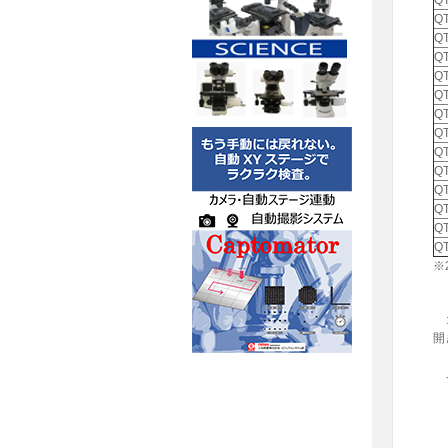
QT
Q
QT
Q
QT
Q
QT
QT
QT
Q
QT
QT
QT
Q
※
コ
開
ご