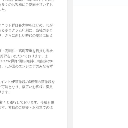
る多くのお客様にご愛顧を頂いてお
した。
ルユニット群は各大学をはじめ、わが
あるホログラム印刷に、当社のホロ
り、さらに新しい時代の要請に応え
度・高剛性・高耐荷重を目指し当社
ご好評をいただいております。ま
Y/Z昇降/回転/傾斜/二軸傾斜の6
せ、わが国のエンジニアのみならず
イントAF顕微鏡の3種類の顕微鏡を
が可能となり、幅広いお客様に満足
ります。
にもとづき着々と遂行しております。今後も更
ます。皆様のご指導・お引立てのほ