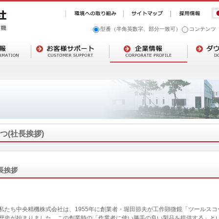
型番（半角英数字、部分一致可）
コンテンツ
つ(社長挨拶)
長挨拶
たち中央精機株式会社は、1955年に創業者・堀田節夫が工作顕微鏡「ツールスコ
歴史が始まりました。この創業時の「作業者に使い勝手の良い製品を提供する」という