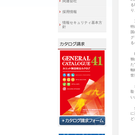
関連会社
る
り
採用情報
1
情報セキュリティ基本方
特
針
国
グ
る
精
独
た
軸
世
オ
取
い
企
に
ど