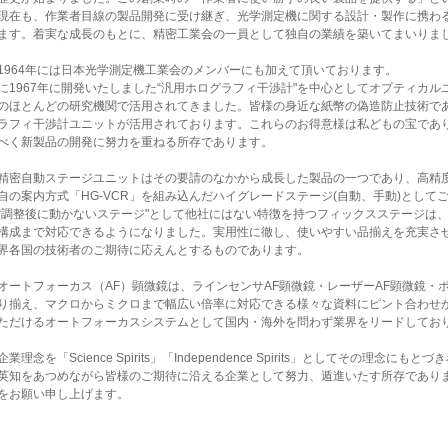
現在も、作業者目線の製品開発に受け継ぎ、光学測定機に関する設計・製作に携わ
ます。着実な成長のもとに、精密工業会の一員として独自の業績を築いてまいりま
964年には日本光学測定機工業会のメンバーにも加えて頂いております。
に1967年に開発いたしました“汎用ホログラフィ干渉計"を中心としてオプティカ
のほとんどの研究機関で活用されてきました。皆様の身近な紙幣の偽造防止技術で
ラフィ干渉計ユニットが活用されております。これらのお得意様は私どもの宝であ
べく新製品の開発に努力を重ねる所存であります。
密自動ステージユニットはその要請のなかから成長した製品の一つであり、高精
自の案内方式「HG-VCR」を組み込んだハイグレードステージ(自動、手動)として
“調整後に動かないステージ"として他社にはない特徴を持つフィックスステージは、X/X
構成まで対応できるようになりました。実用性に徹し、使いやすい品揃えを充実さ
界各国の技術者のご期待に応えんとするものであります。
ートフォーカス（AF）顕微鏡は、ラインセンサAF顕微鏡・レーザーAF顕微鏡・ポ
り揃え、マクロからミクロまで幅広い倍率に対応できる様々な資料にピント合わせ
ただけるオートフォーカスシステムとして国内・海外を問わず業界をリードしてお
業理念を「Science Spirits」「Independence Spirits」としてその理念
英知をあつめながら皆様のご期待に沿える企業として努力、遁進いたす所存であり
をお願い申し上げます。