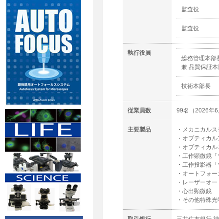
監査役
監査役
執行役員
総務管理本部
兼 品質保証本
技術本部長
従業員数
99名（2026年
主要製品
・メカニカルス
・オプティカル
・オプティカル
・工作顕微鏡「
・工作投影器「
・オートフォー
・レーザーオー
・心出顕微鏡
・その他特殊光