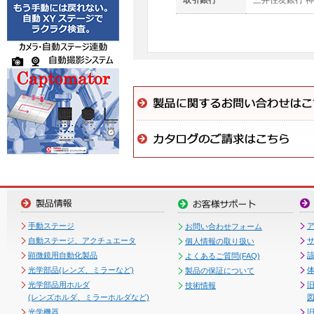
取引銀行
三井住友銀行 
手動ステージ
お問い合わせフォーム
自動ステージ、アクチュエータ
個人情報の取り扱い
顕微鏡用自動化製品
よくあるご質問(FAQ)
光学部品(レンズ、ミラーなど)
製品の保証について
光学部品用ホルダ
技術情報
(レンズホルダ、ミラーホルダなど)
図
光学機器