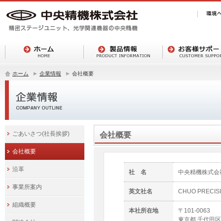
ホーム
企業情報
会社概要
ごあいさつ(社長挨拶)
会社概要
会社概要
沿革
社 名
中央精機株式会
事業所案内
英文社名
CHUO PRECISI
組織概要
本社所在地
〒101-0063
東京都 千代田区 