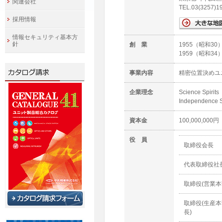
関連会社
TEL.03(3257)
採用情報
情報セキュリティ基本方
針
創 業
1955（昭和3
1959（昭和3
事業内容
精密位置決めユ
企業理念
Science Spirits
Independence Sp
資本金
100,000,000円
役 員
取締役会長
代表取締役社
取締役(営業本
取締役(生産
長)