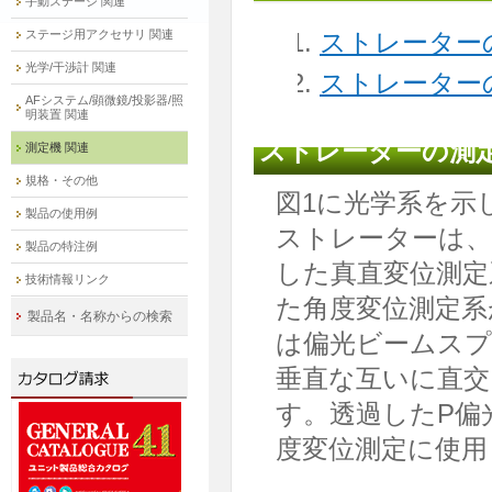
手動ステージ 関連
ステージ用アクセサリ 関連
ストレーター
光学/干渉計 関連
ストレーター
AFシステム/顕微鏡/投影器/照
明装置 関連
ストレーターの測
測定機 関連
規格・その他
図1に光学系を示
製品の使用例
ストレーターは、
製品の特注例
した真直変位測定
技術情報リンク
た角度変位測定系
製品名・名称からの検索
は偏光ビームスプ
垂直な互いに直交
す。透過したP偏
度変位測定に使用