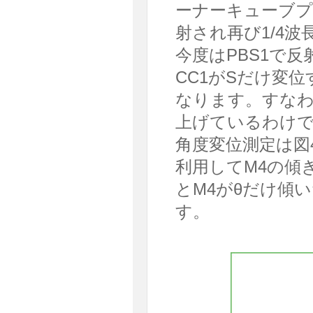
ーナーキューブプ
射され再び1/4
今度はPBS1で反
CC1がSだけ変位
なります。すなわ
上げているわけ
角度変位測定は図
利用してM4の傾
とM4がθだけ傾い
す。