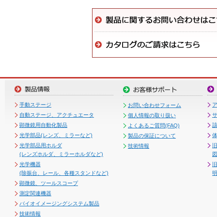
手動ステージ
お問い合わせフォーム
自動ステージ、アクチュエータ
個人情報の取り扱い
顕微鏡用自動化製品
よくあるご質問(FAQ)
光学部品(レンズ、ミラーなど)
製品の保証について
光学部品用ホルダ
技術情報
(レンズホルダ、ミラーホルダなど)
図
光学機器
(除振台、レール、各種スタンドなど)
顕微鏡、ツールスコープ
測定関連機器
バイオイメージングシステム製品
技術情報