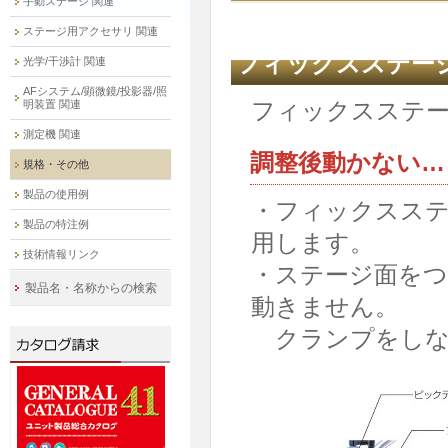
手動ステージ 関連
ステージ用アクセサリ 関連
フィックスステー
光学/干渉計 関連
AFシステム/顕微鏡/投影器/照
フィックスステ
明装置 関連
測定機 関連
調整後動かない…
規格・その他
製品の使用例
・フィックスス
製品の特注例
用します。
技術情報リンク
・ステージ面を
製品名・名称からの検索
動きません。
クランプをしな