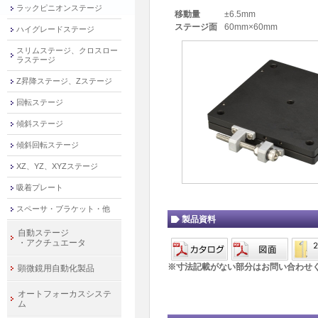
ラックピニオンステージ
移動量
±6.5mm
ステージ面
60mm×60mm
ハイグレードステージ
スリムステージ、クロスロー
ラステージ
Z昇降ステージ、Zステージ
回転ステージ
傾斜ステージ
傾斜回転ステージ
XZ、YZ、XYZステージ
吸着プレート
スペーサ・ブラケット・他
製品資料
自動ステージ
・アクチュエータ
※寸法記載がない部分はお問い合わせ
顕微鏡用自動化製品
オートフォーカスシステ
ム