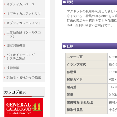
説明
オプティカルベース
マグネットの吸着を利用した新しい
オプティカルアクセサリ
今までにない驚異の薄さ8mmを実
従来の製品から構造を変えた低価格
オプティカルエレメント
RoHS規制10物質不含有品です。
工作顕微鏡（ツールスコ
ープ）
測定関連機器
仕様
バイオイメージング
ステージ面
60m
システム製品
クランプ方式
板ク
技術情報
移動量
±6.5
製品名・名称からの検索
移動ガイド
V溝
耐荷重
147N
質量
0.20k
主要材質/表面処理
鋼材
標準付属品
十字