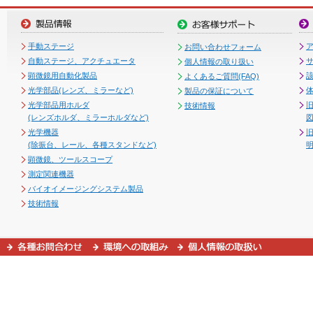
手動ステージ
お問い合わせフォーム
自動ステージ、アクチュエータ
個人情報の取り扱い
顕微鏡用自動化製品
よくあるご質問(FAQ)
光学部品(レンズ、ミラーなど)
製品の保証について
光学部品用ホルダ
技術情報
(レンズホルダ、ミラーホルダなど)
図
光学機器
(除振台、レール、各種スタンドなど)
顕微鏡、ツールスコープ
測定関連機器
バイオイメージングシステム製品
技術情報