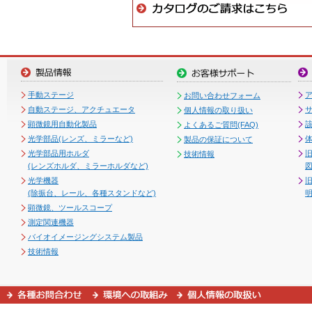
手動ステージ
お問い合わせフォーム
自動ステージ、アクチュエータ
個人情報の取り扱い
顕微鏡用自動化製品
よくあるご質問(FAQ)
光学部品(レンズ、ミラーなど)
製品の保証について
光学部品用ホルダ
技術情報
(レンズホルダ、ミラーホルダなど)
図
光学機器
(除振台、レール、各種スタンドなど)
顕微鏡、ツールスコープ
測定関連機器
バイオイメージングシステム製品
技術情報