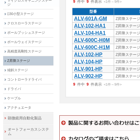
マイクロスキャニングステー
9
件中
9
件表示
<1
件
～
9
件
>
ジ
型番
□30小型ステージ
ALV-601A-GM
Z昇降ステー
クロスローラステージ
ALV-102-HA1
Z昇降ステー
ALV-104-HA1
ボールブッシュステージ
Z昇降ステー
ALV-600C-H0M
Z昇降ステー
ボールウェイステージ
ALV-600C-H1M
Z昇降ステー
高精度高剛性ステージ
ALV-102-HP
Z昇降ステー
Z昇降ステージ
ALV-104-HP
Z昇降ステー
ALV-901-HP
Z昇降ステー
傾斜ステージ
ALV-902-HP
Z昇降ステー
コントローラドライバ
9
件中
9
件表示
<1
件
～
9
件
>
ドライバ
ケーブル
アクチュエータ
顕微鏡用自動化製品
オートフォーカスシステ
ム