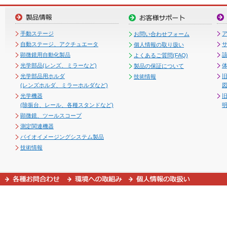
手動ステージ
お問い合わせフォーム
自動ステージ、アクチュエータ
個人情報の取り扱い
顕微鏡用自動化製品
よくあるご質問(FAQ)
光学部品(レンズ、ミラーなど)
製品の保証について
光学部品用ホルダ
技術情報
(レンズホルダ、ミラーホルダなど)
図
光学機器
(除振台、レール、各種スタンドなど)
顕微鏡、ツールスコープ
測定関連機器
バイオイメージングシステム製品
技術情報