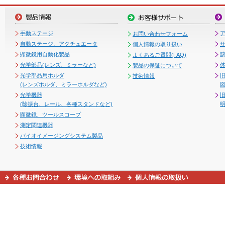
手動ステージ
お問い合わせフォーム
自動ステージ、アクチュエータ
個人情報の取り扱い
顕微鏡用自動化製品
よくあるご質問(FAQ)
光学部品(レンズ、ミラーなど)
製品の保証について
光学部品用ホルダ
技術情報
(レンズホルダ、ミラーホルダなど)
図
光学機器
(除振台、レール、各種スタンドなど)
顕微鏡、ツールスコープ
測定関連機器
バイオイメージングシステム製品
技術情報