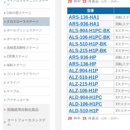
マイクロスキャニングステー
20
件中
15
件表示
<1
件
～
15
件
>
ジ
型番
□30小型ステージ
ARS-136-HA1
回転ステ
クロスローラステージ
ARS-936-HA1
回転ステ
ALS-904-H1PC-BK
ボールブッシュステージ
Xステー
ALS-106-H1PC-BK
Xステー
ボールウェイステージ
ALS-510-H1P-BK
Xステー
高精度高剛性ステージ
ALS-215-H1P-BK
Xステー
Z昇降ステージ
ARS-936-HP
回転ステ
ARS-136-HP
回転ステ
傾斜ステージ
ALZ-904-H1P
Zステー
コントローラドライバ
ALZ-510-H1P
Zステー
ドライバ
ALZ-215-H1P
Zステー
ALZ-106-H1P
Zステー
ケーブル
ALD-904-H1PC
XYステ
アクチュエータ
ALD-106-H1PC
XYステ
顕微鏡用自動化製品
ALD-510-H1P
XYステ
20
件中
15
件表示
<1
件
～
15
件
>
オートフォーカスシステ
ム