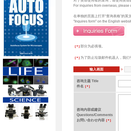
对于英语使用者的查询，请使用英语
For inquiries from overseas, please 
在单独的页面上打开“查询表格”的英
"Inquires form" on the English webs
部分为必填项。
[＊]
为了防止垃圾邮件机器人，我们
[＊]
输入画面
咨询主题 Title
件名
[＊]
咨询内容或建议
Questions/Comments
お問い合わせ内容
[＊]