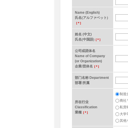
Name (English)
氏名(アルファベット)
[＊]
姓名 (中文)
氏名(中国語)
[＊]
公司或团体名
Name of Company
(or Organization)
企業/団体名
[＊]
部门名称 Department
部署/所属
制造业 
商社 W
所在行业
Classification
私营研
業種
[＊]
大学等教
其他 O