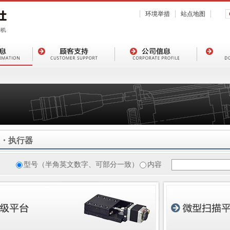
环境举措
站点地图
・执行器
型号（半角英文数字、可部分一致）
内容