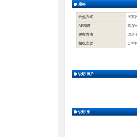
规格
合焦方式
图案
AF精度
焦深±
观察方法
取决
相机支架
C 型
说明 照片
说明 图