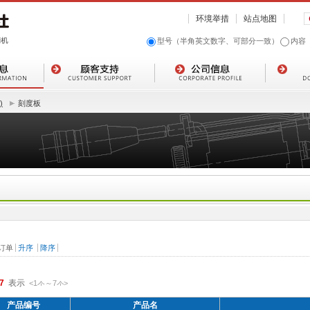
环境举措
站点地图
型号（半角英文数字、可部分一致）
内容
)
刻度板
7
<1
～
7
>
件
件
产品编号
产品名