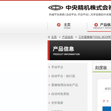
主页
产品信息
工作显微镜(TOOL SCOPE
手动平台
刻度板
自动平台・执行器
显微镜用自动化产品
自动对焦系统
7
光学底座