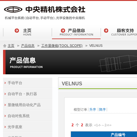
主页
产品信息
工作显微镜(TOOL SCOPE)
VELNUS
手动平台
VELNUS
自动平台・执行器
显微镜用自动化产品
自动对焦系统
2
2
<1
～
2
>
件
件
光学底座
产品编号