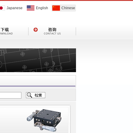
Japanese
English
Chinese