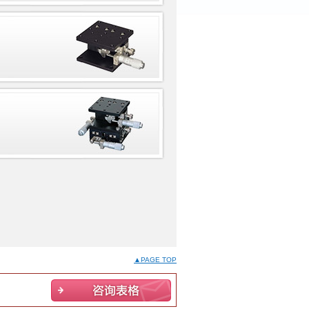
▲PAGE TOP