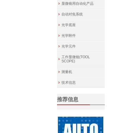
显微镜用自动化产品
自动对焦系统
光学底座
光学附件
光学元件
工作显微镜(TOOL
SCOPE)
测量机
技术信息
推荐信息