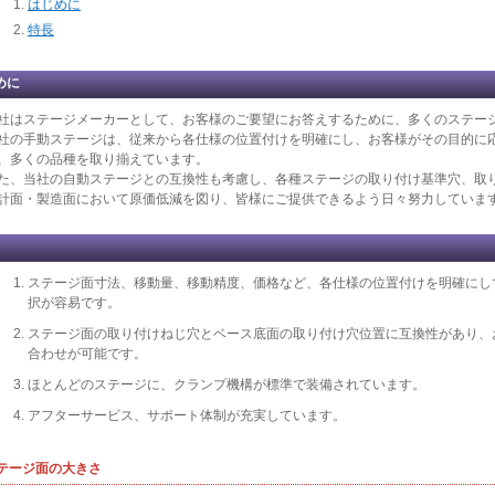
はじめに
特長
めに
社はステージメーカーとして、お客様のご要望にお答えするために、多くのステー
社の手動ステージは、従来から各仕様の位置付けを明確にし、お客様がその目的に
、多くの品種を取り揃えています。
た、当社の自動ステージとの互換性も考慮し、各種ステージの取り付け基準穴、取
計面・製造面において原価低減を図り、皆様にご提供できるよう日々努力していま
ステージ面寸法、移動量、移動精度、価格など、各仕様の位置付けを明確にし
択が容易です。
ステージ面の取り付けねじ穴とベース底面の取り付け穴位置に互換性があり、
合わせが可能です。
ほとんどのステージに、クランプ機構が標準で装備されています。
アフターサービス、サポート体制が充実しています。
テージ面の大きさ