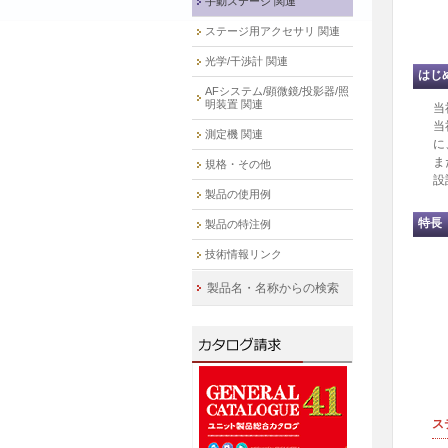
手動ステージ 関連
ステージ用アクセサリ 関連
光学/干渉計 関連
はじ
AFシステム/顕微鏡/投影器/照
明装置 関連
当
当
測定機 関連
に
ま
規格・その他
設
製品の使用例
特長
製品の特注例
技術情報リンク
製品名・名称からの検索
ス