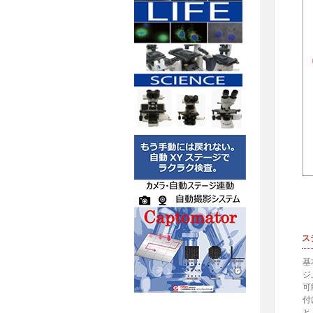
ス
基
ジ
可
付
と