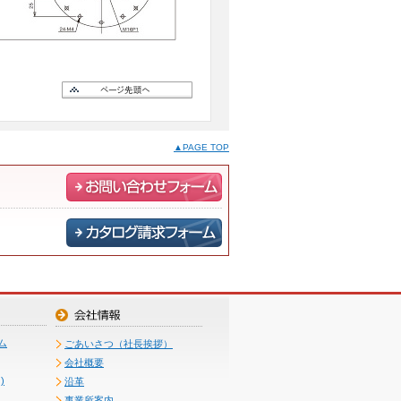
▲PAGE TOP
ム
ごあいさつ（社長挨拶）
会社概要
)
沿革
事業所案内