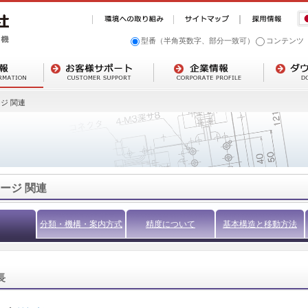
型番（半角英数字、部分一致可）
コンテンツ
ジ 関連
ージ 関連
分類・機構・案内方式
精度について
基本構造と移動方法
長