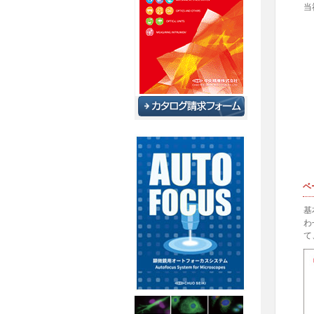
当
ベ
基
わ
て