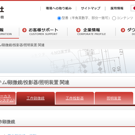
型番（半角英数字、部分一致可）
コンテンツ
ム/顕微鏡/投影器/照明装置 関連
テム/顕微鏡/投影器/照明装置 関連
ーカス
工作顕微鏡
工作投影器
照明装置
システム)
作顕微鏡