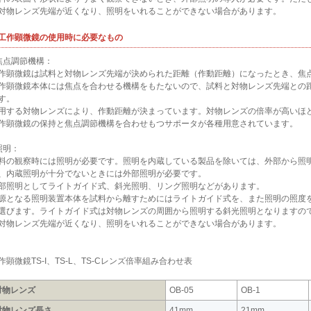
対物レンズ先端が近くなり、照明をいれることができない場合があります。
. 工作顕微鏡の使用時に必要なもの
焦点調節機構：
作顕微鏡は試料と対物レンズ先端が決められた距離（作動距離）になったとき、焦
作顕微鏡本体には焦点を合わせる機構をもたないので、試料と対物レンズ先端との
す。
用する対物レンズにより、作動距離が決まっています。対物レンズの倍率が高いほ
作顕微鏡の保持と焦点調節機構を合わせもつサポータが各種用意されています。
照明：
料の観察時には照明が必要です。照明を内蔵している製品を除いては、外部から照
、内蔵照明が十分でないときには外部照明が必要です。
部照明としてライトガイド式、斜光照明、リング照明などがあります。
源となる照明装置本体を試料から離すためにはライトガイド式を、また照明の照度
選びます。ライトガイド式は対物レンズの周囲から照明する斜光照明となりますの
対物レンズ先端が近くなり、照明をいれることができない場合があります。
作顕微鏡TS-I、TS-L、TS-Cレンズ倍率組み合わせ表
対物レンズ
OB-05
OB-1
対物レンズ長さ
41mm
21mm