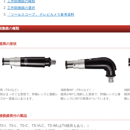
工作顕微鏡の種類
工作顕微鏡の選択
「ツールスコープ」 テレビカメラ参考資料
顕微鏡の種類
. 鏡筒の形状
筒（TS-Iなど）：
傾斜角90°（TS-Lなど）：
傾斜
筒がまっすぐな形状で、対物レンズと接眼レ
鏡筒が90°に傾斜した形状で、対物レンズと接
鏡筒
ズが一直線上にあります。
眼レンズに90°の角度がついています。
眼レ
. 接眼鏡筒付の製品
TS-I、TS-L、TS-C、TS-VLC。TS-WLはTV鏡筒もあり。）