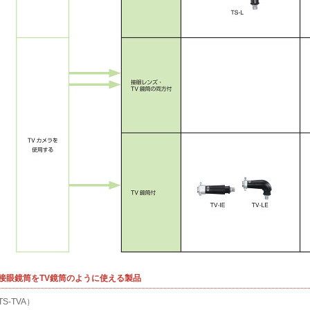
. 接眼鏡筒をTV鏡筒のように使える製品
TS-TVA）