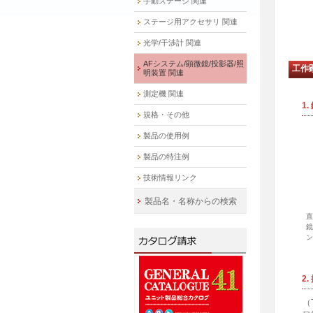
手動ステージ 関連
ステージ用アクセサリ 関連
光学/干渉計 関連
AFシステム/顕微鏡/投影器/照
工作
明装置 関連
測定機 関連
1
規格・その他
製品の使用例
製品の特注例
技術情報リンク
製品名・名称からの検索
直
鏡
ン
2
（