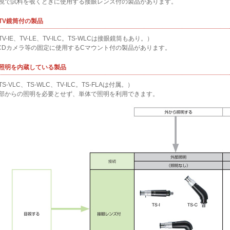
視で試料を覗くときに使用する接眼レンズ付の製品があります。
. TV鏡筒付の製品
TV-IE、TV-LE、TV-ILC。TS-WLCは接眼鏡筒もあり。）
CDカメラ等の固定に使用するCマウント付の製品があります。
. 照明を内蔵している製品
TS-VLC、TS-WLC、TV-ILC。TS-FLAは付属。）
部からの照明を必要とせず、単体で照明を利用できます。