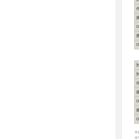
O
O
O
O
※
※