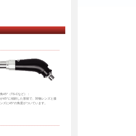
角45°（TS-Cなど）：
が45°に傾斜した形状で、対物レンズと接
ンズに45°の角度がついています。