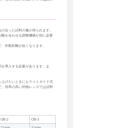
点の合った試料の像が得られます。
距離を合わせる調整機構が別に必要
ど、作動距離が短くなります。
明を導入する必要があります。ま
を上げたいときにもライトガイド式
で、倍率の高い対物レンズでは試料
OB-2
OB-3
21mm
21mm