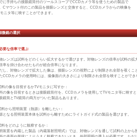
でに手持ちの接眼鏡筒付のツールスコープでCCDカメラ等を使うための製品で
。Cマウント付のこの製品を接眼レンズと交換すると、CCDカメラからの映像を
Vモニタ等に映すことができます。
顕微鏡の選択
. 必要な倍率で選ぶ
物レンズは試料をどのくらい拡大するかで選びます。対物レンズの倍率が試料の拡
倍率を掛け合わせたものが総合倍率になります。
だし、対物レンズで拡大した像は、接眼レンズの視野により制限され全部を覗くこ
たCCDカメラの使用時には、撮像面の大きさにより制限され全部を映すことができ
試料の像を目視するかTVモニタに写すか：
料の像を目視するときは接眼鏡筒付を、CCDカメラを使用してTVモニタ等に映すと
眼鏡筒とTV鏡筒の両方がついた製品もあります。
試料から照明装置（熱源）を離したい：
源となる照明装置本体を試料から離すためにライトガイド式の製品を選びます。
試料をどのように観察するか：
明装置を内蔵した製品（内蔵落射照明式）では、対物レンズを通して試料の上から
料の表面や形状によりうまく観察できないとき、外部照明の導入が必要です。ただ