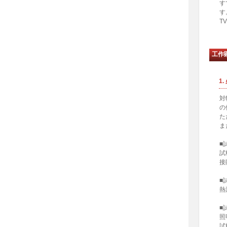
す
す
T
工作
1
対
の
た
ま
■
試
接
■
熱
■
照
試