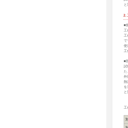
と
2
■
工
工
で
使
工
■
試
た
外
熱
を
と
工