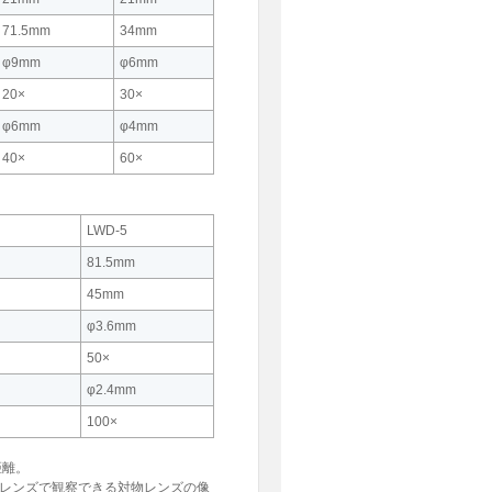
71.5mm
34mm
φ9mm
φ6mm
20×
30×
φ6mm
φ4mm
40×
60×
LWD-5
81.5mm
45mm
φ3.6mm
50×
φ2.4mm
100×
距離。
接眼レンズで観察できる対物レンズの像