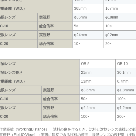
作動距離（W.D.）
365mm
167mm
接眼レンズ
実視野
φ36mm
φ18mm
C-10
総合倍率
5×
10×
接眼レンズ
実視野
φ24mm
φ12mm
C-20
総合倍率
10×
20×
対物レンズ
OB-5
OB-10
対物レンズ長さ
21mm
30.1mm
作動距離（W.D.）
13mm
6.7mm
接眼レンズ
実視野
φ3.6mm
φ1.8mmm
C-10
総合倍率
50×
100×
接眼レンズ
実視野
φ2.4mm
φ1.2mm
C-20
総合倍率
100×
200×
作動距離（WorkingDistance）：試料の像を作るとき、試料と対物レンズ先端との
実視野（FieldOfView）：実際に観察できる試料の範囲。接眼レンズの視野数（