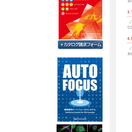
目
3
（
C
4
（
外