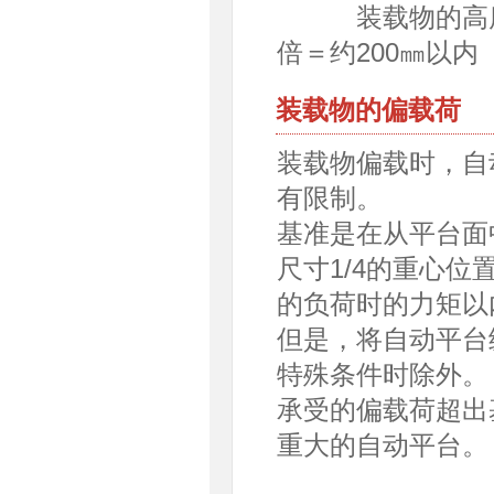
装载物的高度尺
倍＝约200㎜以内
装载物的偏载荷
装载物偏载时，自
有限制。
基准是在从平台面
尺寸1/4的重心位
的负荷时的力矩以
但是，将自动平台
特殊条件时除外。
承受的偏载荷超出
重大的自动平台。