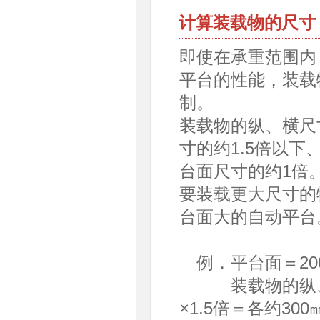
计算装载物的尺寸
即使在承重范围内
平台的性能，装载
制。
装载物的纵、横尺
寸的约1.5倍以下
台面尺寸的约1倍
要装载更大尺寸的
台面大的自动平台
例．平台面＝200
装载物的纵、横
×1.5倍＝各约30