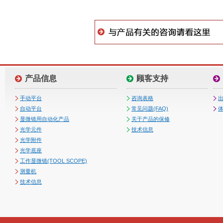
产品信息
顾客支持
手动平台
咨询表格
自动平台
常见问题(FAQ)
体
显微镜用自动化产品
关于产品的保修
光学元件
技术信息
光学附件
光学底座
工作显微镜(TOOL SCOPE)
测量机
技术信息