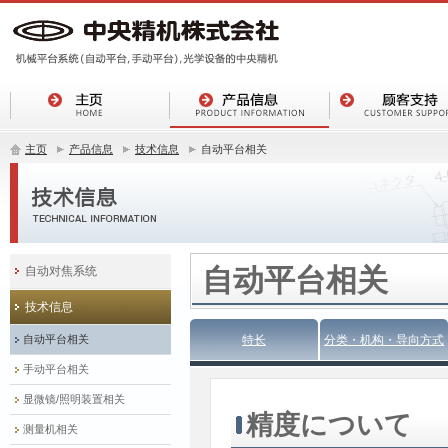
主页
产品信息
技术信息
自动平台相关
自动平台相关
自动对焦系统
技术信息
自动平台相关
特长
分类・机构・导向方式
手动平台相关
显微镜/照明装置相关
精度について
测量机相关