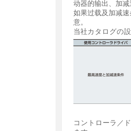
动器的输出、加减
如果过载及加减速
意。
当社カタログの設
コントローラ／