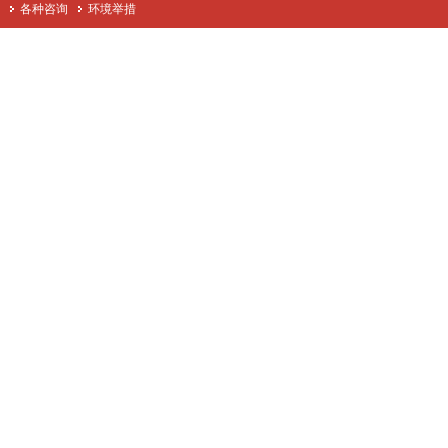
各种咨询
环境举措