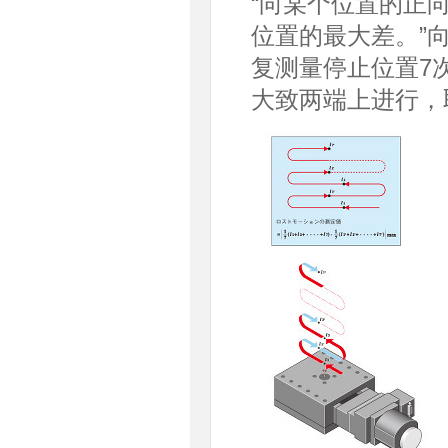
“向某个位置的正
位置的最大差。”
复测量停止位置7
大致两端上进行，