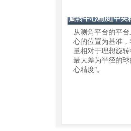
旋转中心精度[中央精
从测角平台的平台
心的位置为基准，
量相对于理想旋转
最大差为半径的球
心精度”。