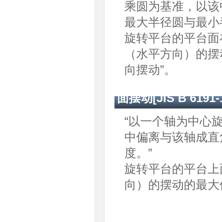
乘圆为基准，以该
最大半径圆与最小
旋转平台的平台面
（水平方向）的摆
向摆动”。
面摆动[JIS B 6191
“以一个轴为中心
中偏离与该轴成直
度。”
旋转平台的平台上
向）的摆动的最大