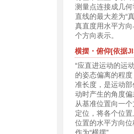
测量点连接成几何
直线的最大差为“真
真直度用水平方向
个方向表示。
横摆・俯仰[依据JIS B
“应直进运动的运
的姿态偏离的程度
准长度，是运动部
动时产生的角度偏
从基准位置向一个
定位，将各个位置
位置的水平方向位
作为“横摆”。