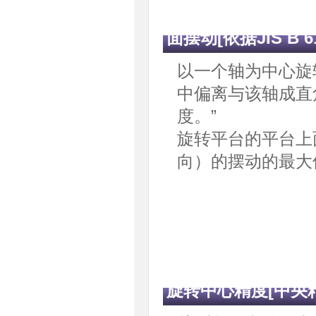
面摆动[依据JIS B 61
以一个轴为中心旋
中偏离与该轴成直
度。”
旋转平台的平台上
向）的摆动的最大
旋转中心精度[中央