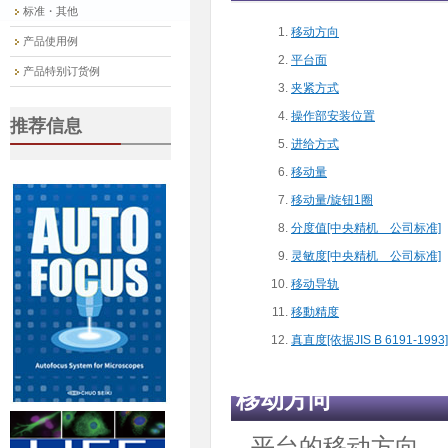
标准・其他
移动方向
产品使用例
平台面
产品特别订货例
夹紧方式
操作部安装位置
推荐信息
进给方式
移动量
移动量/旋钮1圈
分度值[中央精机 公司标准]
灵敏度[中央精机 公司标准]
移动导轨
移動精度
真直度[依据JIS B 6191-1993]
移动方向
平台的移动方向。