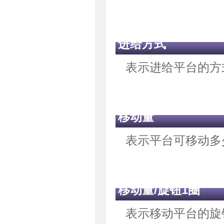
进给方式
表示进给平台的方
移动量
表示平台可移动多
移动量/旋钮1圈
表示移动平台的旋