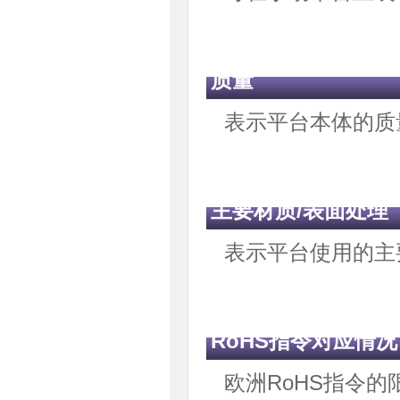
质量
表示平台本体的质
主要材质/表面处理
表示平台使用的主
RoHS指令对应情况
欧洲RoHS指令