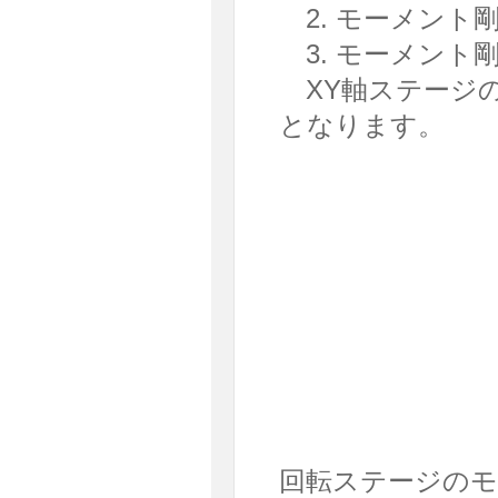
2. モーメント
3. モーメント
XY軸ステージ
となります。
回転ステージのモ