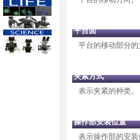
平台面
平台的移动部分的
夹紧方式
表示夹紧的种类。
操作部安装位置
表示操作部的安装