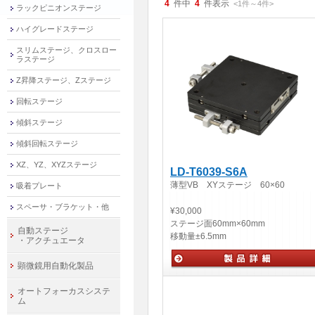
4
件中
4
件表示
<1
件
～
4
件
>
ラックピニオンステージ
ハイグレードステージ
スリムステージ、クロスロー
ラステージ
Z昇降ステージ、Zステージ
回転ステージ
傾斜ステージ
傾斜回転ステージ
XZ、YZ、XYZステージ
LD-T6039-S6A
薄型VB XYステージ 60×60
吸着プレート
スペーサ・ブラケット・他
¥30,000
ステージ面
60mm×60mm
自動ステージ
移動量
±6.5mm
・アクチュエータ
顕微鏡用自動化製品
手動ステージ
オートフォーカスシステ
ム