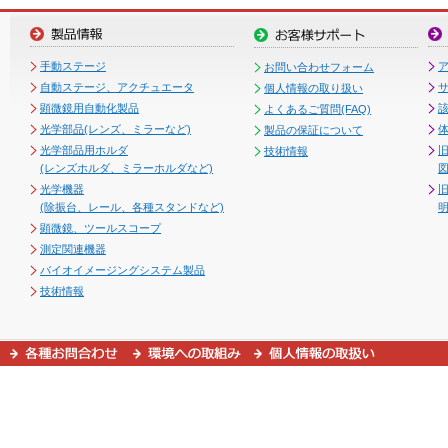
手動ステージ
お問い合わせフォーム
自動ステージ、アクチュエータ
個人情報の取り扱い
顕微鏡用自動化製品
よくあるご質問(FAQ)
光学部品(レンズ、ミラーなど)
製品の保証について
光学部品用ホルダ
技術情報
(レンズホルダ、ミラーホルダなど)
図
光学機器
(除振台、レール、各種スタンドなど)
顕微鏡、ツールスコープ
測定関連機器
バイオイメージングシステム製品
技術情報