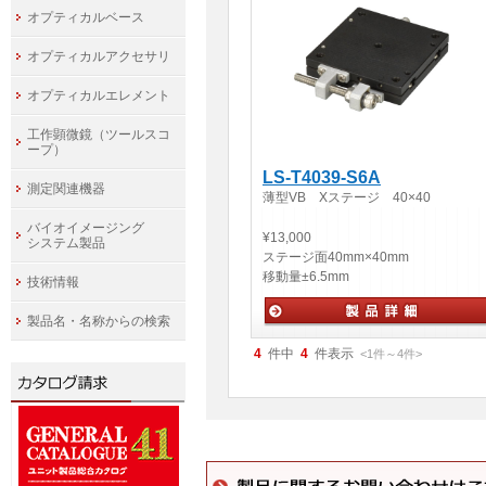
オプティカルベース
オプティカルアクセサリ
オプティカルエレメント
工作顕微鏡（ツールスコ
ープ）
LS-T4039-S6A
測定関連機器
薄型VB Xステージ 40×40
バイオイメージング
¥13,000
システム製品
ステージ面
40mm×40mm
移動量
±6.5mm
技術情報
製品名・名称からの検索
手動ステージ
4
件中
4
件表示
<1
件
～
4
件
>