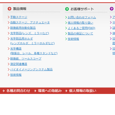
手動ステージ
お問い合わせフォーム
自動ステージ、アクチュエータ
個人情報の取り扱い
顕微鏡用自動化製品
よくあるご質問(FAQ)
光学部品(レンズ、ミラーなど)
製品の保証について
光学部品用ホルダ
技術情報
(レンズホルダ、ミラーホルダなど)
図
光学機器
(除振台、レール、各種スタンドなど)
顕微鏡、ツールスコープ
測定関連機器
バイオイメージングシステム製品
技術情報