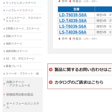
4
件中
4
件表示
<1
件
～
4
件
>
ラックピニオンステージ
型番
ハイグレードステージ
LD-T6039-S6A
薄型VB X
スリムステージ、クロスロー
LD-T4039-S6A
薄型VB X
ラステージ
LS-T6039-S6A
薄型VB X
Z昇降ステージ、Zステージ
LS-T4039-S6A
薄型VB X
回転ステージ
4
件中
4
件表示
<1
件
～
4
件
>
傾斜ステージ
傾斜回転ステージ
XZ、YZ、XYZステージ
吸着プレート
スペーサ・ブラケット・他
自動ステージ
・アクチュエータ
顕微鏡用自動化製品
オートフォーカスシステ
ム