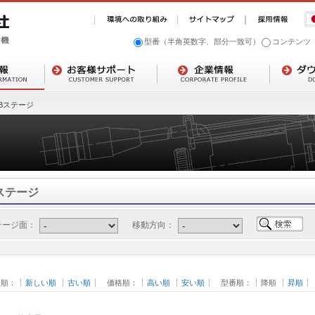
型番（半角英数字、部分一致可）
コンテンツ
Bステージ
ステージ
テージ面：
移動方向：
日順：
新しい順
古い順
価格順：
高い順
安い順
型番順：
降順
昇順