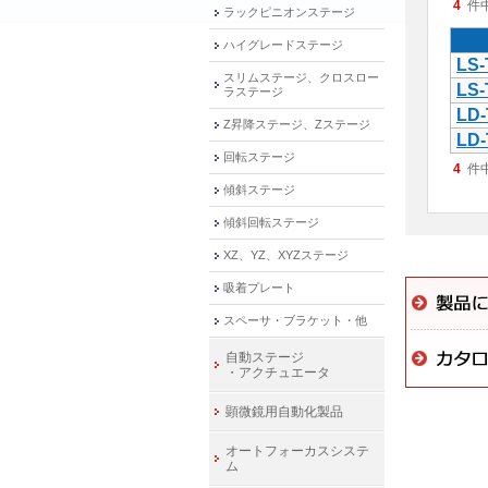
4
件
ラックピニオンステージ
ハイグレードステージ
LS-
スリムステージ、クロスロー
LS-
ラステージ
LD-
Z昇降ステージ、Zステージ
LD-
回転ステージ
4
件
傾斜ステージ
傾斜回転ステージ
XZ、YZ、XYZステージ
吸着プレート
スペーサ・ブラケット・他
自動ステージ
・アクチュエータ
顕微鏡用自動化製品
オートフォーカスシステ
ム